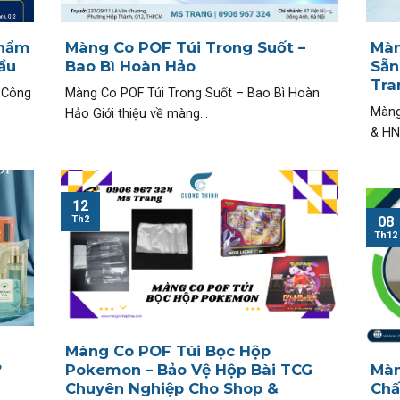
Phẩm
Màng Co POF Túi Trong Suốt –
Màn
ầu
Bao Bì Hoàn Hảo
Sẵn
Tra
 Công
Màng Co POF Túi Trong Suốt – Bao Bì Hoàn
Màng
Hảo Giới thiệu về màng...
& HN
12
Th2
08
Th12
Màng Co POF Túi Bọc Hộp
?
Pokemon – Bảo Vệ Hộp Bài TCG
Màn
Chuyên Nghiệp Cho Shop &
Chấ