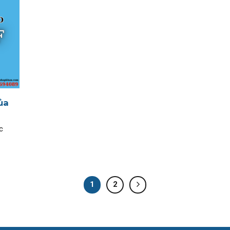
ủa
c
1
2