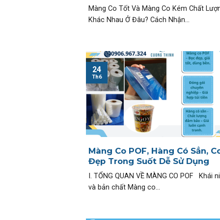
Màng Co Tốt Và Màng Co Kém Chất Lượ
Khác Nhau Ở Đâu? Cách Nhận...
24
Th6
Màng Co POF, Hàng Có Sẳn, C
Đẹp Trong Suốt Dễ Sử Dụng
I. TỔNG QUAN VỀ MÀNG CO POF Khái n
và bản chất Màng co...