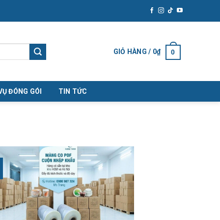
GIỎ HÀNG /
0
₫
0
VỤ ĐÓNG GÓI
TIN TỨC