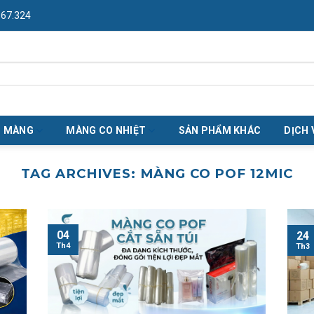
967.324
O MÀNG
MÀNG CO NHIỆT
SẢN PHẨM KHÁC
DỊCH 
TAG ARCHIVES:
MÀNG CO POF 12MIC
04
24
Th4
Th3