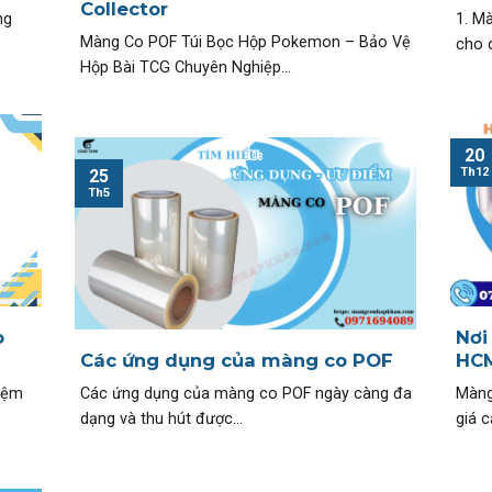
Collector
ng
1. M
Màng Co POF Túi Bọc Hộp Pokemon – Bảo Vệ
cho d
Hộp Bài TCG Chuyên Nghiệp...
20
Th12
25
Th5
o
Nơi
Các ứng dụng của màng co POF
HCM
iệm
Các ứng dụng của màng co POF ngày càng đa
Màng
dạng và thu hút được...
giá c