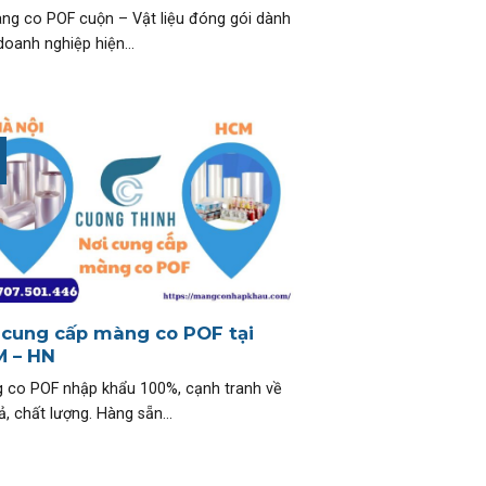
àng co POF cuộn – Vật liệu đóng gói dành
oanh nghiệp hiện...
 cung cấp màng co POF tại
 – HN
 co POF nhập khẩu 100%, cạnh tranh về
ả, chất lượng. Hàng sẵn...