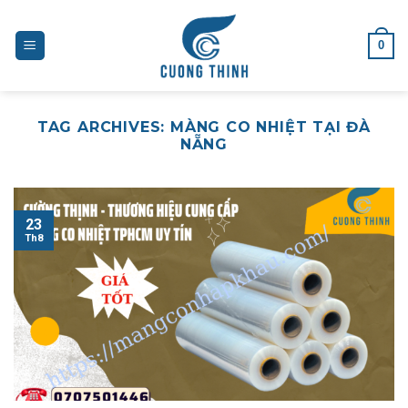
Skip
to
0
content
TAG ARCHIVES:
MÀNG CO NHIỆT TẠI ĐÀ
NẴNG
23
Th8