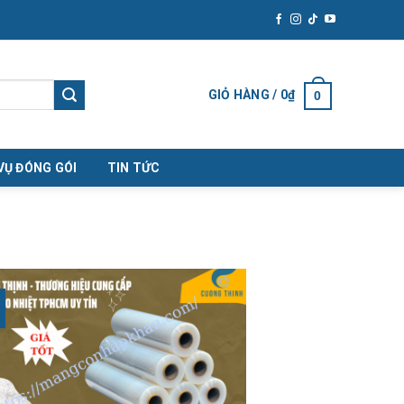
GIỎ HÀNG /
0
₫
0
VỤ ĐÓNG GÓI
TIN TỨC