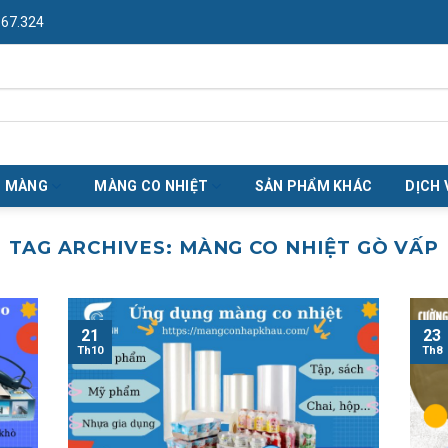
967.324
O MÀNG
MÀNG CO NHIỆT
SẢN PHẨM KHÁC
DỊCH 
TAG ARCHIVES:
MÀNG CO NHIỆT GÒ VẤP
21
23
Th10
Th8