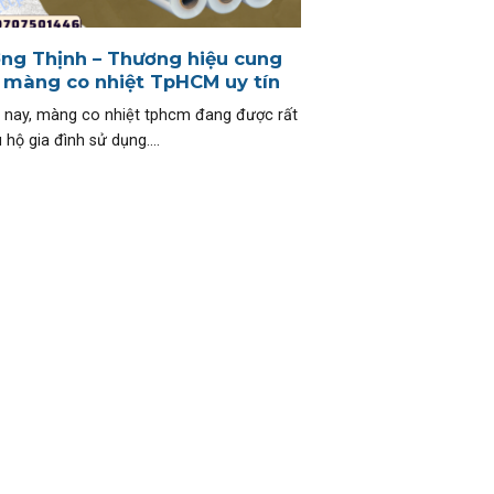
ng Thịnh – Thương hiệu cung
 màng co nhiệt TpHCM uy tín
 nay, màng co nhiệt tphcm đang được rất
 hộ gia đình sử dụng....