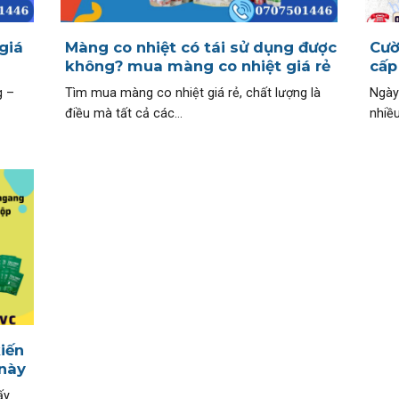
giá
Màng co nhiệt có tái sử dụng được
Cườ
không? mua màng co nhiệt giá rẻ
cấp
g –
Tìm mua màng co nhiệt giá rẻ, chất lượng là
Ngày
điều mà tất cả các...
nhiều
iến
này
ấy