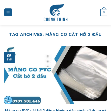
Skip
to
0
content
TAG ARCHIVES:
MÀNG CO CẮT HỞ 2 ĐẦU
05
Th5
Màng co PVC cắt hở 2 đầu – Hướng dẫn cách sử dụng và