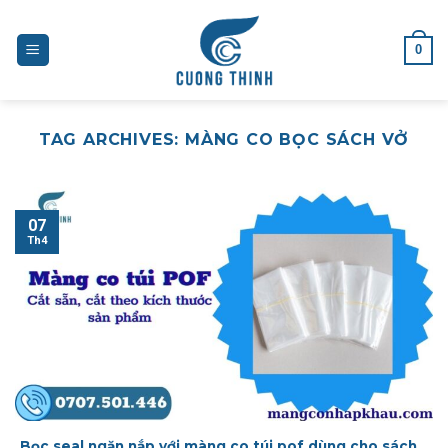
Skip
to
0
content
TAG ARCHIVES:
MÀNG CO BỌC SÁCH VỞ
07
Th4
Bọc seal ngăn nắp với màng co túi pof dùng cho sách