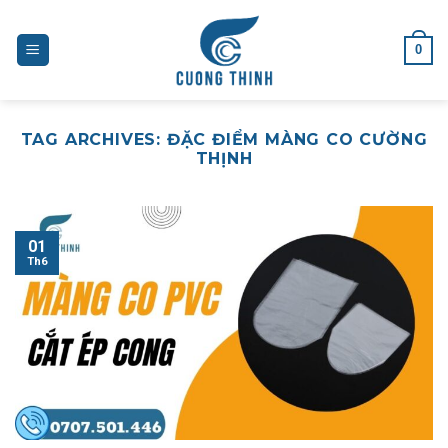
Skip
to
0
content
TAG ARCHIVES:
ĐẶC ĐIỂM MÀNG CO CƯỜNG
THỊNH
01
Th6