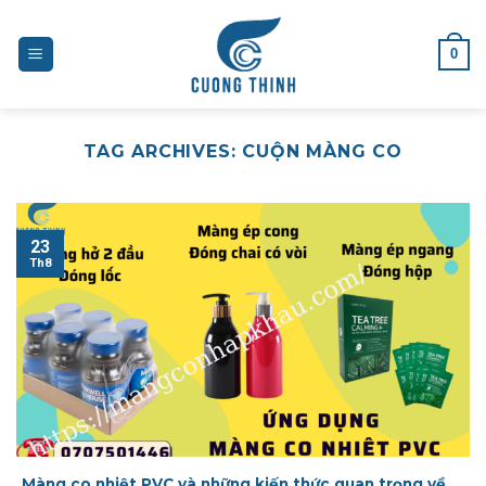
Skip
to
0
content
TAG ARCHIVES:
CUỘN MÀNG CO
23
Th8
Màng co nhiệt PVC và những kiến thức quan trọng về