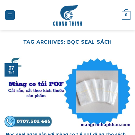
Skip
to
0
content
TAG ARCHIVES:
BỌC SEAL SÁCH
07
Th4
Bọc seal ngăn nắp với màng co túi pof dùng cho sách